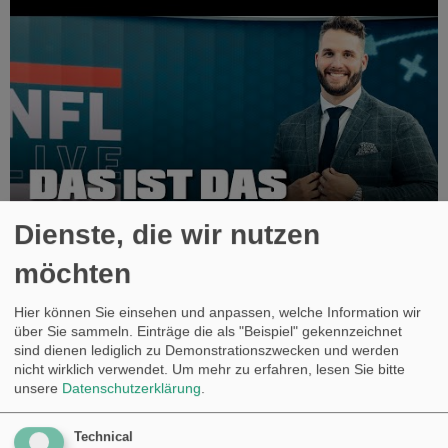
Dienste, die wir nutzen
möchten
1 Like
Hier können Sie einsehen und anpassen, welche Information wir
über Sie sammeln. Einträge die als "Beispiel" gekennzeichnet
sind dienen lediglich zu Demonstrationszwecken und werden
nicht wirklich verwendet.
Um mehr zu erfahren, lesen Sie bitte
Shimney
#3317
18. August 2023 um 11:16
unsere
Datenschutzerklärung
.
Werner einfach bester Mann.
Technical