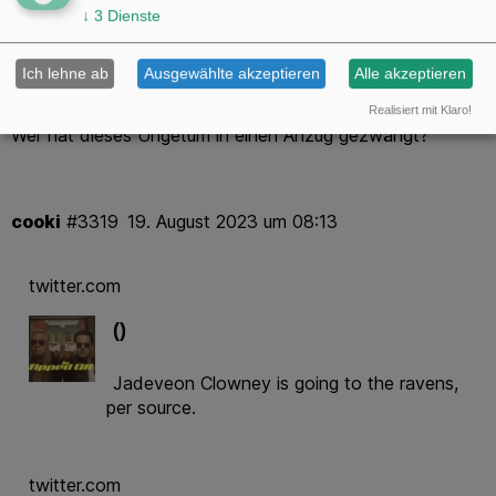
Mag ja solche behind the screen Vlogs/Aufzeichnungen.
↓
3
Dienste
Ich lehne ab
Ausgewählte akzeptieren
Alle akzeptieren
K_Ramasow
#3318
19. August 2023 um 07:34
Realisiert mit Klaro!
Wer hat dieses Ungetüm in einen Anzug gezwängt?
cooki
#3319
19. August 2023 um 08:13
twitter.com
()
Jadeveon Clowney is going to the ravens,
twitter.com