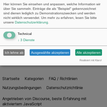
29. Nov
Saison 2023
Hier können Sie einsehen und anpassen, welche Information wir
3879
ember 2
Sport
über Sie sammeln. Einträge die als "Beispiel" gekennzeichnet
023
formel1
,
sind dienen lediglich zu Demonstrationszwecken und werden
motorsport
nicht wirklich verwendet.
Um mehr zu erfahren, lesen Sie bitte
unsere
Datenschutzerklärung
.
Formel 1 -
14. Dez
Saison 2022
Technical
5905
ember 2
Sport
↓
3
Dienste
022
formel1
,
motorsport
Ich lehne ab
Ausgewählte akzeptieren
Alle akzeptieren
Realisiert mit Klaro!
Startseite
Kategorien
FAQ / Richtlinien
Nutzungsbedingungen
Datenschutzrichtlinie
Angetrieben von
Discourse
, beste Erfahrung mit
aktiviertem JavaScript