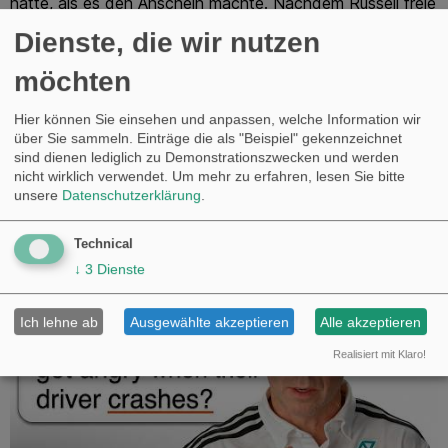
hatte, als es den Anschein machte. Nachdem Russell freie
Bahn hatte, konnte man da keinesfalls mehr mithalten.
Dienste, die wir nutzen
Das anfängliche hin und her ist dem Reglement
geschuldet.
möchten
Mal schauen was andere Strecken noch bringen :o
Hier können Sie einsehen und anpassen, welche Information wir
über Sie sammeln. Einträge die als "Beispiel" gekennzeichnet
sind dienen lediglich zu Demonstrationszwecken und werden
nicht wirklich verwendet.
Um mehr zu erfahren, lesen Sie bitte
overkill
#10020
10. März 2026 um 11:28
unsere
Datenschutzerklärung
.
Technical
↓
3
Dienste
Ich lehne ab
Ausgewählte akzeptieren
Alle akzeptieren
Realisiert mit Klaro!